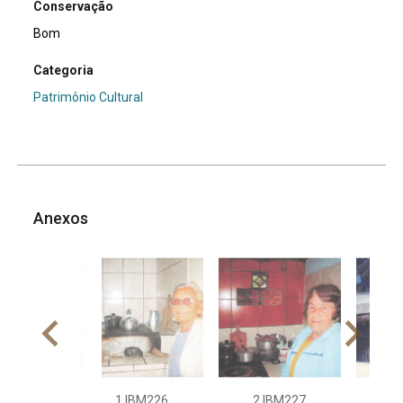
Conservação
Bom
Categoria
Patrimônio Cultural
Anexos
1.IBM226
2.IBM227
3