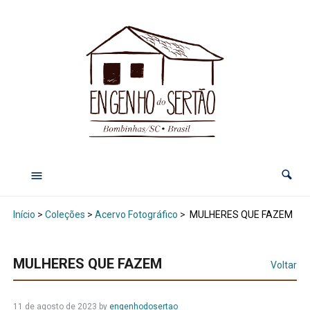
Início
>
Coleções
>
Acervo Fotográfico
>
MULHERES QUE FAZEM
MULHERES QUE FAZEM
Voltar
11 de agosto de 2023
by
engenhodosertao