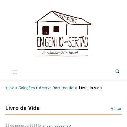
Início
>
Coleções
>
Acervo Documental
>
Livro da Vida
Livro da Vida
Voltar
29 de junho de 2021
by
engenhodosertao